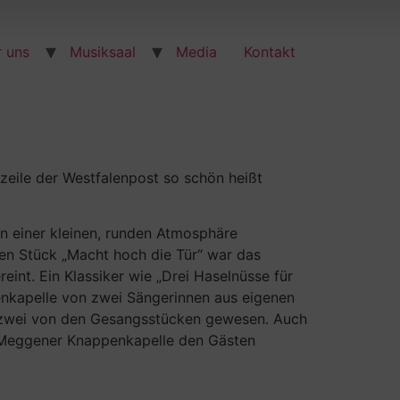
 uns
Musiksaal
Media
Kontakt
zeile der Westfalenpost so schön heißt
in einer kleinen, runden Atmosphäre
ten Stück „Macht hoch die Tür“ war das
int. Ein Klassiker wie „Drei Haselnüsse für
penkapelle von zwei Sängerinnen aus eigenen
ind zwei von den Gesangsstücken gewesen. Auch
ie Meggener Knappenkapelle den Gästen