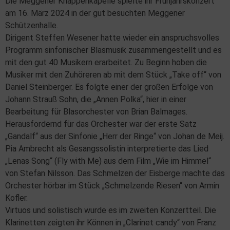
Die Meggener Knappenkapelle spielte ihr Frühjahrskonzert
am 16. März 2024 in der gut besuchten Meggener
Schützenhalle.
Dirigent Steffen Wesener hatte wieder ein anspruchsvolles
Programm sinfonischer Blasmusik zusammengestellt und es
mit den gut 40 Musikern erarbeitet. Zu Beginn hoben die
Musiker mit den Zuhöreren ab mit dem Stück „Take off“ von
Daniel Steinberger. Es folgte einer der großen Erfolge von
Johann Strauß Sohn, die „Annen Polka“, hier in einer
Bearbeitung für Blasorchester von Brian Balmages.
Herausfordernd für das Orchester war der erste Satz
„Gandalf“ aus der Sinfonie „Herr der Ringe“ von Johan de Meij.
Pia Ambrecht als Gesangssolistin interpretierte das Lied
„Lenas Song“ (Fly with Me) aus dem Film „Wie im Himmel“
von Stefan Nilsson. Das Schmelzen der Eisberge machte das
Orchester hörbar im Stück „Schmelzende Riesen“ von Armin
Kofler.
Virtuos und solistisch wurde es im zweiten Konzertteil. Die
Klarinetten zeigten ihr Können in „Clarinet candy“ von Franz